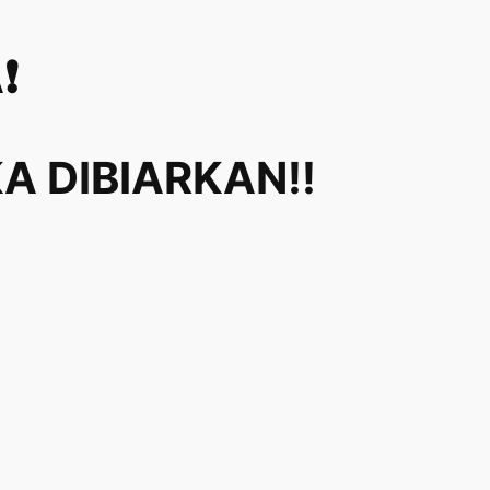
❗
A DIBIARKAN‼️