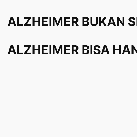
Lewati
ke
ALZHEIMER BUKAN S
konten
ALZHEIMER BISA HA