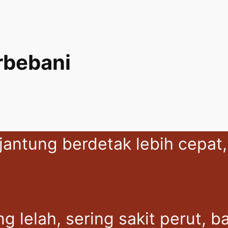
rbebani
n jantung berdetak lebih cepa
 lelah, sering sakit perut, b