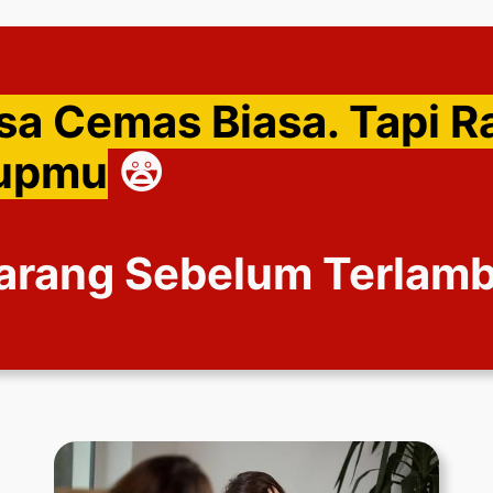
sa Cemas Biasa. Tapi R
dupmu
😨
arang Sebelum Terlam