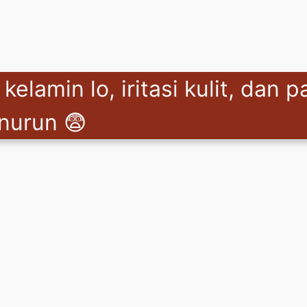
elamin lo, iritasi kulit, dan p
enurun 😨