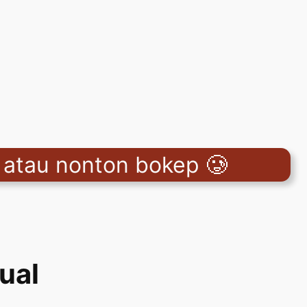
i atau nonton bokep 🥲
ual