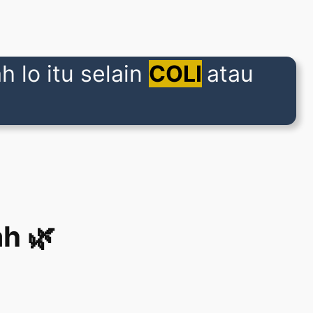
 lo itu selain
COLI
atau
h 🌿