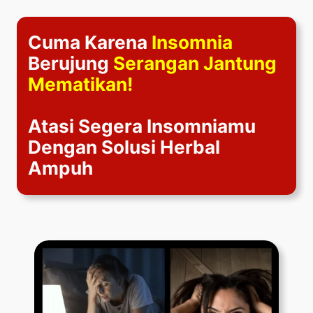
Lewati
ke
Cuma Karena
Insomnia
konten
Berujung
Serangan Jantung
Mematikan!
Atasi Segera Insomniamu
Dengan Solusi Herbal
Ampuh