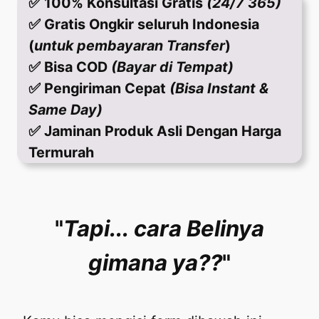
✅ 100% Konsultasi Gratis
(24/7 365)
✅ Gratis Ongkir seluruh Indonesia
(
untuk pembayaran Transfer
)
✅ Bisa COD
(Bayar di Tempat)
✅ Pengiriman Cepat
(Bisa Instant &
Same Day)
✅ Jaminan Produk Asli Dengan Harga
Termurah
"
Tapi...
cara Belinya
gimana ya??
"