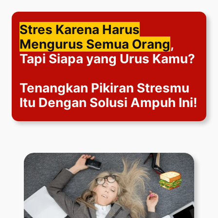
Lewati
ke
Stres Karena Harus
konten
Mengurus Semua Orang
,
Tapi Siapa yang Urus Kamu?
Tenangkan Pikiran Stresmu
Itu Dengan Solusi Ampuh Ini!