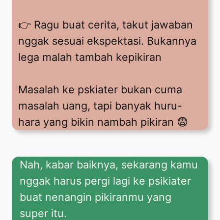
👉 Ragu buat cerita, takut jawaban
nggak sesuai ekspektasi. Bukannya
lega malah tambah kepikiran
Masalah ke pskiater bukan cuma
masalah uang, tapi banyak huru-
hara yang bikin nambah pikiran 😨
Nah, kabar baiknya, sekarang kamu
nggak harus pergi lagi ke psikiater
buat nenangin pikiranmu yang
super itu.