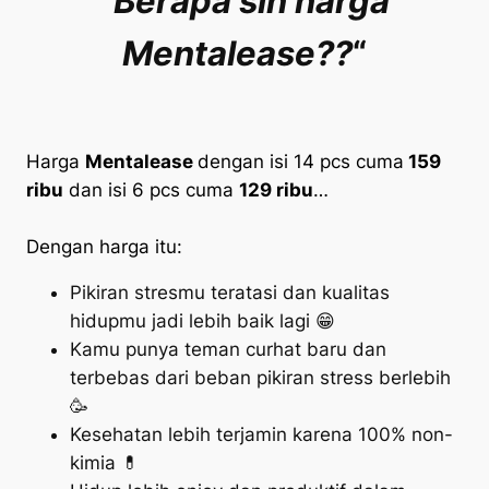
“
Berapa sih harga
Mentalease??
“
Harga
Mentalease
dengan isi 14 pcs cuma
159
ribu
dan isi 6 pcs cuma
129 ribu
…
Dengan harga itu:
Pikiran stresmu teratasi dan kualitas
hidupmu jadi lebih baik lagi 😁
Kamu punya teman curhat baru dan
terbebas dari beban pikiran
stress
berlebih
🥳
Kesehatan lebih terjamin karena 100% non-
kimia 💊