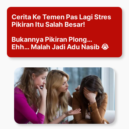
Lewati
ke
Cerita Ke Temen Pas Lagi Stres
konten
Pikiran Itu Salah Besar!
Bukannya Pikiran Plong…
Ehh… Malah Jadi Adu Nasib 😭